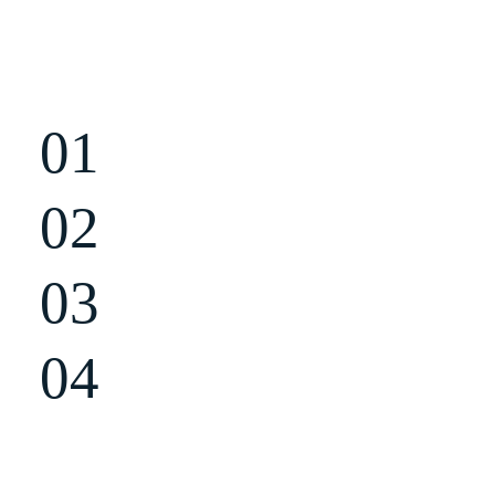
СТУДИЯ SITEUP БЫЛА ОСНОВАНА В 2014
ГОДУ, И НА ДАННЫЙ МОМЕНТ ОДНА ИЗ
ВЕДУЩИХ ВЕБ СТУДИЙ В РЕГИОНЕ
01
Студия SiteUP - сертифицированное
агентство
Yandex
02
Мы придерживаемся концепции
Рerformance-маркетинга
03
Более 1500 довольных клиентов по
всей России
04
Офисы в
Волжском, Севастополе,
Уфе и Нур-Султане
Вот лишь несколько фактов о
студии SITEUP: