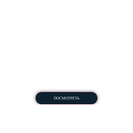
Настроено
Создано
2500+
800+
рекламных кампаний
сайтов
В нашей команде
Вывели в ТОП
15+
200+
профессионалов
сайтов
ПОСМОТРЕТЬ