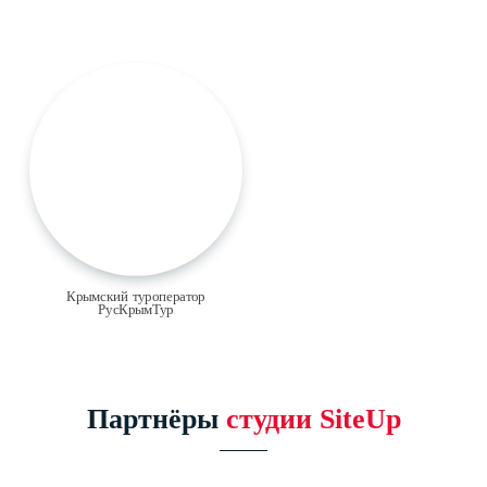
Крымский туроператор
РусКрымТур
Партнёры
студии SiteUp