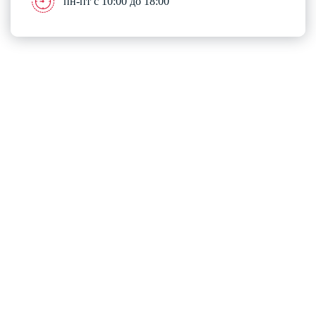
пн-пт с 10:00 до 18:00
Разработка и комплексное продвижение сайтов
Copyright © 2013-2026
All Rights Reserved